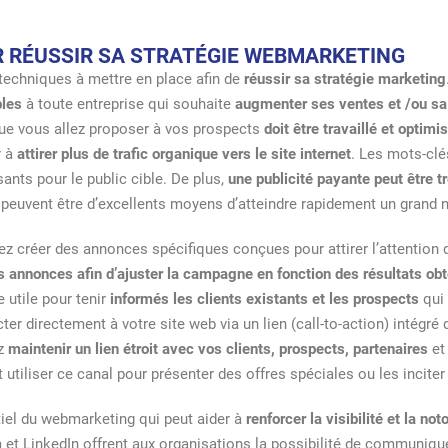
R RÉUSSIR SA STRATÉGIE WEBMARKETING
 techniques à mettre en place afin de
réussir sa stratégie marketing
bles
à toute entreprise qui souhaite
augmenter ses ventes et /ou sa v
e vous allez proposer à vos prospects
doit être travaillé et optimi
r à
attirer plus de trafic organique vers le site internet
. Les mots-cl
ants pour le public cible. De plus,
une publicité payante peut être 
euvent être d’excellents moyens d’atteindre rapidement un grand 
ez créer des annonces spécifiques conçues pour attirer l’attention de
s annonces afin d’ajuster la campagne en fonction des résultats ob
 utile pour tenir
informés les clients existants et les prospects
qui 
r directement à votre site web via un lien (call-to-action) intégré
ez
maintenir un lien étroit avec vos clients, prospects, partenaires
et
tiliser ce canal pour présenter des offres spéciales ou les inciter 
tiel du webmarketing qui peut aider à
renforcer la visibilité et la n
m et LinkedIn offrent aux organisations la possibilité de commun