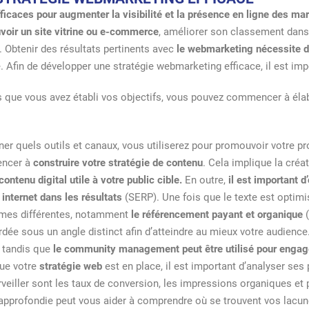
icaces pour augmenter la visibilité et la présence en ligne des ma
oir un site vitrine ou e-commerce
, améliorer son classement dans l
 Obtenir des résultats pertinents avec
le webmarketing nécessite 
 Afin de développer une stratégie webmarketing efficace, il est imp
s que vous avez établi vos objectifs, vous pouvez commencer à élab
er quels outils et canaux, vous utiliserez pour promouvoir votre pro
encer à
construire votre stratégie de contenu
. Cela implique la créat
contenu digital utile à votre public cible.
En outre,
il est important 
 internet dans les résultats
(SERP). Une fois que le texte est optimisé
rmes différentes, notamment
le référencement payant et organique
(
rdée sous un angle distinct afin d’atteindre au mieux votre audienc
, tandis que
le community management peut être utilisé pour engager
que votre
stratégie web
est en place, il est important d’analyser ses 
urveiller sont les taux de conversion, les impressions organiques e
approfondie peut vous aider à comprendre où se trouvent vos lacun