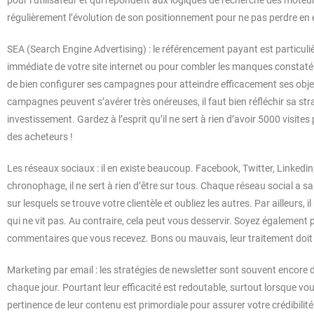
pour l’utilisateur et qui répondent aux logiques de recherche des moteurs
régulièrement l’évolution de son positionnement pour ne pas perdre en e
SEA (Search Engine Advertising) : le référencement payant est particulièr
immédiate de votre site internet ou pour combler les manques constatés
de bien configurer ses campagnes pour atteindre efficacement ses objec
campagnes peuvent s’avérer très onéreuses, il faut bien réfléchir sa strat
investissement. Gardez à l’esprit qu’il ne sert à rien d’avoir 5000 visites 
des acheteurs !
Les réseaux sociaux : il en existe beaucoup. Facebook, Twitter, Linkedin
chronophage, il ne sert à rien d’être sur tous. Chaque réseau social a sa
sur lesquels se trouve votre clientèle et oubliez les autres. Par ailleurs, 
qui ne vit pas. Au contraire, cela peut vous desservir. Soyez également pa
commentaires que vous recevez. Bons ou mauvais, leur traitement doit ê
Marketing par email : les stratégies de newsletter sont souvent encore 
chaque jour. Pourtant leur efficacité est redoutable, surtout lorsque vous
pertinence de leur contenu est primordiale pour assurer votre crédibilité. 