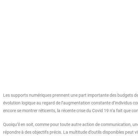
Table des matières
Comment réfléchir sa stratégie digitale ?
Découvrez d'autres articles au sujet du webmarketing
Les supports numériques prennent une part importante des budgets de
évolution logique au regard de l’augmentation constante d’individus co
encore se montrer réticents, la récente crise du Covid 19 n’a fait que co
Quoiqu’il en soit, comme pour toute autre action de communication, une
répondre à des objectifs précis. La multitude d’outils disponibles peut 