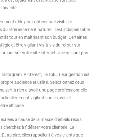
. Il est également essentiel de surveiller
fficacité.
ement utile pour obtenir une visibilité
 du référencement naturel. Il est indispensable
tifs tout en maîtrisant son budget. Certaines
égie et être vigilant vis-à-vis du retour sur
par jour sur votre site internet si ce ne sont pas
, Instagram, Pinterest, TikTok… Leur gestion est
 propre audience et utilité. Sélectionnez ceux
il ne sert à rien d’avoir une page professionnelle
rticulièrement vigilant sur les avis et
tre efficace.
décriées à cause de la masse d’emails reçus
 cherchez à fidéliser votre clientèle. La
Et au pire, elles rappellent à vos clients que