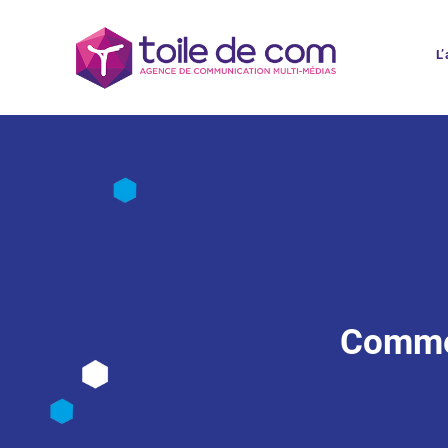
L
Commen