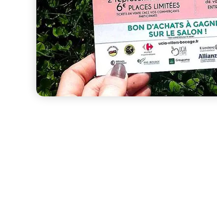
Table des matières
– Animation des réseaux :
– Flyers :
– Affiches :