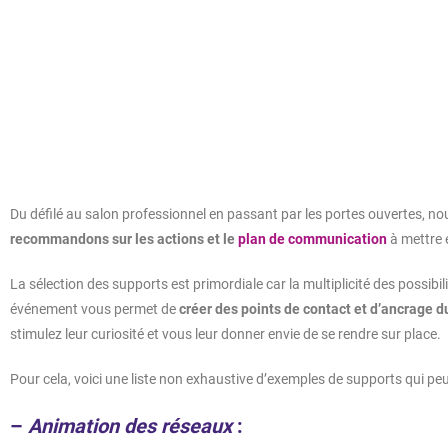
– Panneau de signalétique extérieure en Akilux :
– Dépliant du programme :
Découvrez d'autres articles au sujet du webmarketing
Du défilé au salon professionnel en passant par les portes ouvertes, n
recommandons sur les actions et le
plan de communication
à mettre 
La sélection des supports est primordiale car la multiplicité des possibi
événement vous permet de
créer des points de contact et d’ancrage
stimulez leur curiosité et vous leur donner envie de se rendre sur place.
Pour cela, voici une liste non exhaustive d’exemples de supports qui peuv
–
Animation des réseaux
: