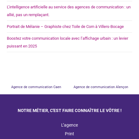
L’intelligence artificielle au service des agences de communication : un
allié, pas un remplaçant.
Portrait de Mélanie – Graphiste chez Toile de Com à Villers-Bocage
Boostez votre communication locale avec l’affichage urbain : un levier
puissant en 2025
Agence de communication Caen
Agence de communication Alençon
NOTRE MÉTIER, C'EST FAIRE CONNAÎTRE LE VÔTRE !
L’agence
Print