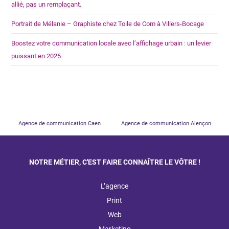
allié, pas un remplaçant.
Portrait de Mélanie – Graphiste chez Toile de Com à Villers-Bocage
Boostez votre communication locale avec l’affichage urbain : un levier
puissant en 2025
Agence de communication Caen
Agence de communication Alençon
NOTRE MÉTIER, C'EST FAIRE CONNAÎTRE LE VÔTRE !
L’agence
Print
Web
Marketing