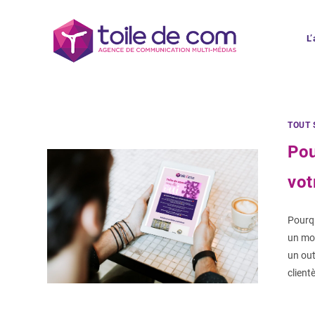
L
TOUT 
Pou
vot
Pourqu
un mo
un out
client
0 