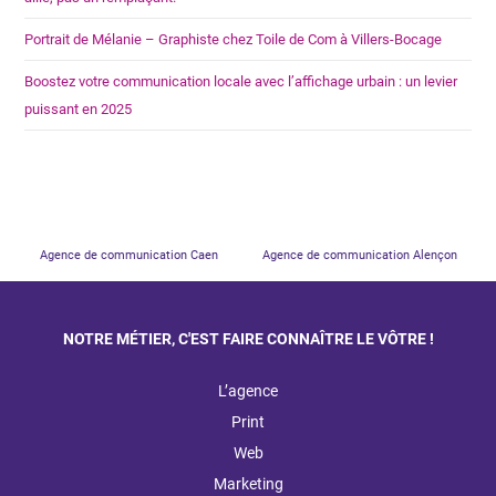
Portrait de Mélanie – Graphiste chez Toile de Com à Villers-Bocage
Boostez votre communication locale avec l’affichage urbain : un levier
puissant en 2025
Agence de communication Caen
Agence de communication Alençon
NOTRE MÉTIER, C'EST FAIRE CONNAÎTRE LE VÔTRE !
L’agence
Print
Web
Marketing